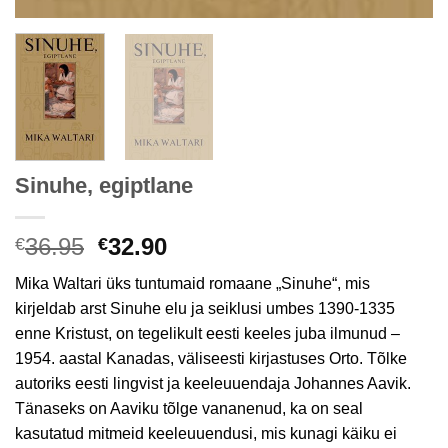
Sinuhe, egiptlane
Algne
Current
36.95
32.90
€
€
hind
price
Mika Waltari üks tuntumaid romaane „Sinuhe“, mis
oli:
is:
kirjeldab arst Sinuhe elu ja seiklusi umbes 1390-1335
€36.95.
€32.90.
enne Kristust, on tegelikult eesti keeles juba ilmunud –
1954. aastal Kanadas, väliseesti kirjastuses Orto. Tõlke
autoriks eesti lingvist ja keeleuuendaja Johannes Aavik.
Tänaseks on Aaviku tõlge vananenud, ka on seal
kasutatud mitmeid keeleuuendusi, mis kunagi käiku ei