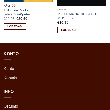
KÄSITÖÖ
KÄSITÖÖ
Tikkimine. Väike
MEITE MUHU MEISTRITE
rahvarõivaõpetus
MUSTRID.
Algne
Current
€
22.95
€
20.50
hind
price
€
10.95
oli:
is:
LOE EDASI
€22.95.
€20.50.
LOE EDASI
KONTO
Konto
Kontakt
INFO
Ostuinfo