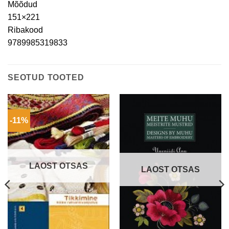
Mõõdud
151×221
Ribakood
9789985319833
SEOTUD TOOTED
-11%
LAOST OTSAS
LAOST OTSAS