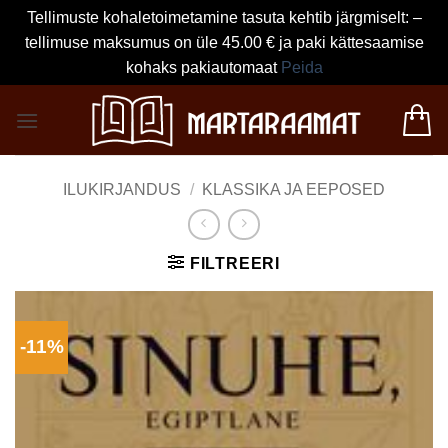
Tellimuste kohaletoimetamine tasuta kehtib järgmiselt: –
tellimuse maksumus on üle 45.00 € ja paki kättesaamise
kohaks pakiautomaat
Peida
Skip
to
content
ILUKIRJANDUS
/
KLASSIKA JA EEPOSED
FILTREERI
-11%