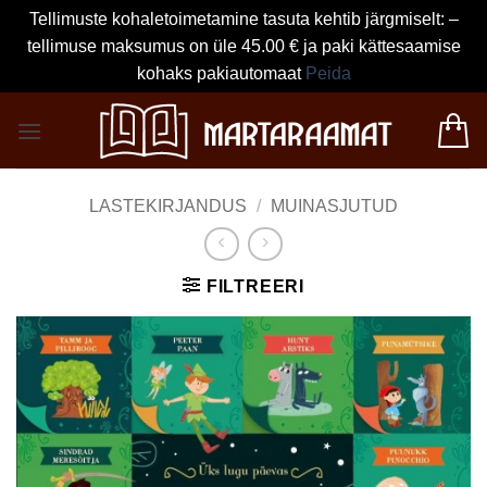
Tellimuste kohaletoimetamine tasuta kehtib järgmiselt: –
tellimuse maksumus on üle 45.00 € ja paki kättesaamise
kohaks pakiautomaat
Peida
Skip
to
content
LASTEKIRJANDUS
/
MUINASJUTUD
FILTREERI