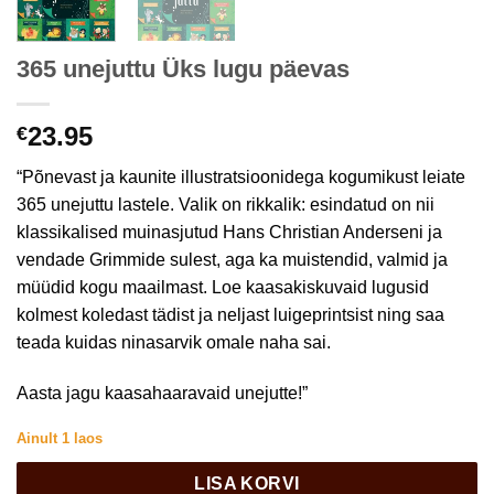
365 unejuttu Üks lugu päevas
23.95
€
“Põnevast ja kaunite illustratsioonidega kogumikust leiate
365 unejuttu lastele. Valik on rikkalik: esindatud on nii
klassikalised muinasjutud Hans Christian Anderseni ja
vendade Grimmide sulest, aga ka muistendid, valmid ja
müüdid kogu maailmast. Loe kaasakiskuvaid lugusid
kolmest koledast tädist ja neljast luigeprintsist ning saa
teada kuidas ninasarvik omale naha sai.
Aasta jagu kaasahaaravaid unejutte!”
Ainult 1 laos
LISA KORVI