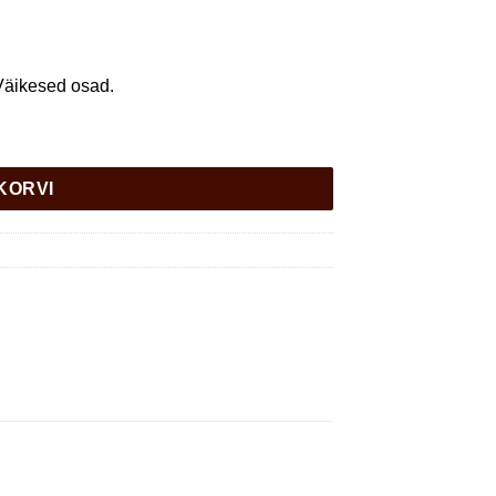
 Väikesed osad.
 KORVI