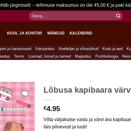
ehtib järgmiselt: – tellimuse maksumus on üle 45.00 € ja paki 
Otsi:
KOOL JA KONTOR
MÄNGUD
KALENDRID
port ja harrastused
Ilukirjandus
Keeleõpe ja sõnastikud
Kodu ja aed
Ku
jandus
Tervis
Loomad, linnud ja taimed
Majandus
Psühholoogia
Reis
Lõbusa kapibaara vär
4.95
€
Võta väljakutse vastu ja värvi ära kapib
täis põnevust ja lusti!