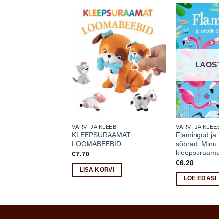
LAOS
LEEBI
VÄRVI JA KLEEBI
VÄRVI JA KLEE
KLEEPSURAAMAT.
Flamingod ja 
RAAMAT. VÄRVID
LOOMABEEBID
sõbrad. Minu 
kleepsuraama
€
7.70
RVI
€
6.20
LISA KORVI
LOE EDASI