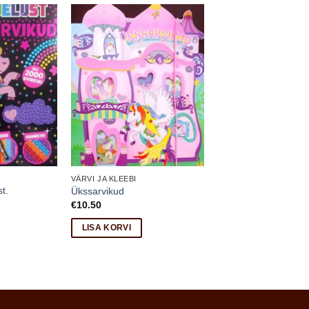
VÄRVI JA KLEEBI
t.
Ükssarvikud
€
10.50
LISA KORVI