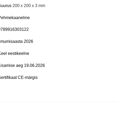
Suurus
200 x 200 x 3 mm
Pehmekaaneline
9789916303122
Ilmumisaasta
2026
Keel
eestikeelne
Lisamise aeg
19.06.2026
ertifikaat
CE-märgis