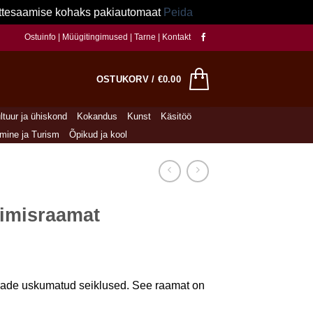
kättesaamise kohaks pakiautomaat
Peida
Ostuinfo
|
Müügitingimused
|
Tarne
|
Kontakt
OSTUKORV /
€
0.00
ltuur ja ühiskond
Kokandus
Kunst
Käsitöö
imine ja Turism
Õpikud ja kool
vimisraamat
aarade uskumatud seiklused. See raamat on