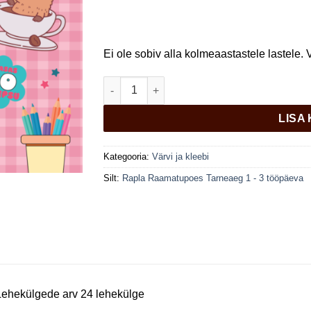
Ei ole sobiv alla kolmeaastastele lastele.
Lõbusa kapibaara värvimisraamat kogus
LISA
Kategooria:
Värvi ja kleebi
Silt:
Rapla Raamatupoes Tarneaeg 1 - 3 tööpäeva
Lehekülgede arv
24 lehekülge