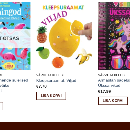
T OTSAS
BI
VÄRVI JA KLEEBI
VÄRVI JA KLEEBI
nende sulelised
Armastan sädelus
Kleepsuraamat. Viljad
väike
Ükssarvikud
€
7.70
t
€
17.99
LISA KORVI
LISA KORVI