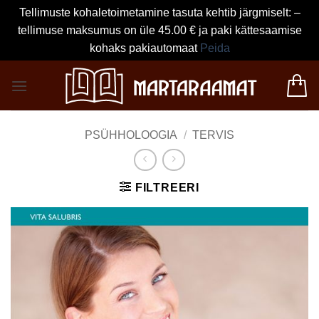
Tellimuste kohaletoimetamine tasuta kehtib järgmiselt: –
tellimuse maksumus on üle 45.00 € ja paki kättesaamise
kohaks pakiautomaat
Peida
Skip
to
content
PSÜHHOLOOGIA
/
TERVIS
FILTREERI