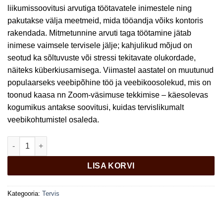
liikumissoovitusi arvutiga töötavatele inimestele ning
pakutakse välja meetmeid, mida tööandja võiks kontoris
rakendada. Mitmetunnine arvuti taga töötamine jätab
inimese vaimsele tervisele jälje; kahjulikud mõjud on
seotud ka sõltuvuste või stressi tekitavate olukordade,
näiteks küberkiusamisega. Viimastel aastatel on muutunud
populaarseks veebipõhine töö ja veebikoosolekud, mis on
toonud kaasa nn Zoom-väsimuse tekkimise – käesolevas
kogumikus antakse soovitusi, kuidas tervislikumalt
veebikohtumistel osaleda.
Arvutikasutaja tervis kogus
LISA KORVI
Kategooria:
Tervis