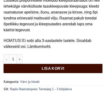
Lustlikus pisipõnnidele mõeldud kleepsuraamatus on neli
lehekülge värviküllaste taaskleepuvate kleepsuga: kleebi
raamatusse apelsine, õunu, ananasse ja kirsse, ning õpi
tundma erinevaid maitsvaid vilju. Raamat pakub toredat
õpetlikku tegevust ja kleepsutades arendab laps oma
käelist tegevust.
HOIATUS! Ei sobi alla 3-aastastele lastele. Sisaldab
väikeseid osi. Lämbumisoht.
Kleepsuraamat. Viljad kogus
LISA KORVI
Kategooria:
Värvi ja kleebi
Silt:
Rapla Raamatupoes Tarneaeg 1 - 3 tööpäeva