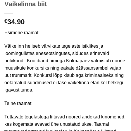
Väikelinna biit
34.90
€
Esimene raamat
Väikelinn heliseb värvikate tegelaste isiklikes ja
loomingulistes eneseotsingutes, sidudes erinevaid
põlvkondi. Koolibänd nimega Kolmapäev valmistub noorte
muusikute konkursiks ning eakate džässansambel vajab
uut trummarit. Konkursi lõpp kisub aga kriminaalseks ning
ootamatud sündmused ei lase väikelinna elanikel hetkegi
igavust tunda.
Teine raamat
Tuttavate tegelastega liituvad noored andekad kinomehed,
kes kogemata avavad ühe unustatud ukse. Taamal