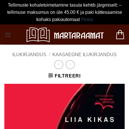
Tellimuste kohaletoimetamine tasuta kehtib järgmiselt: –
tellimuse maksumus on üle 45.00 € ja paki kättesaamise
kohaks pakiautomaat
Peida
Skip
to
content
ILUKIRJANDUS
/
KAASAEGNE ILUKIRJANDUS
FILTREERI