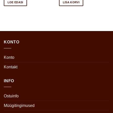
oli:
is:
LOE EDASI
LISA KORVI
€15.95.
€14.30.
KONTO
Konto
Kontakt
INFO
Ostuinfo
Müügitingimused