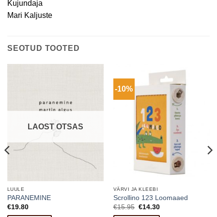
Kujundaja
Mari Kaljuste
SEOTUD TOOTED
-10%
LAOST OTSAS
LUULE
VÄRVI JA KLEEBI
PARANEMINE
Scrollino 123 Loomaaed
Algne
Current
€
19.80
€
15.95
€
14.30
hind
price