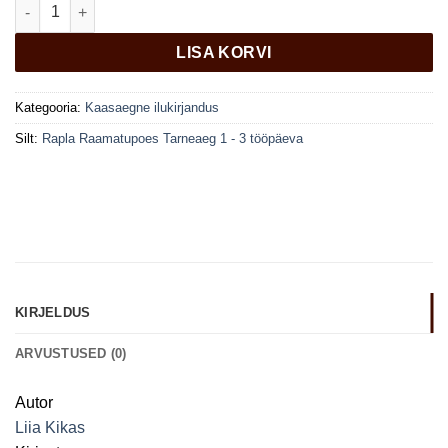
Väikelinna biit kogus
LISA KORVI
Kategooria:
Kaasaegne ilukirjandus
Silt:
Rapla Raamatupoes Tarneaeg 1 - 3 tööpäeva
KIRJELDUS
ARVUSTUSED (0)
Autor
Liia Kikas