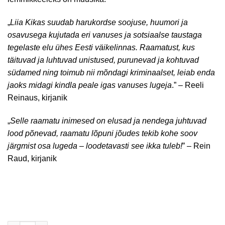
„
Liia Kikas suudab harukordse soojuse, huumori ja
osavusega kujutada eri vanuses ja sotsiaalse taustaga
tegelaste elu ühes Eesti väikelinnas. Raamatust, kus
täituvad ja luhtuvad unistused, purunevad ja kohtuvad
südamed ning toimub nii mõndagi kriminaalset, leiab enda
jaoks midagi kindla peale igas vanuses lugeja
.” – Reeli
Reinaus, kirjanik
„
Selle raamatu inimesed on elusad ja nendega juhtuvad
lood põnevad, raamatu lõpuni jõudes tekib kohe soov
järgmist osa lugeda – loodetavasti see ikka tuleb!
” – Rein
Raud, kirjanik