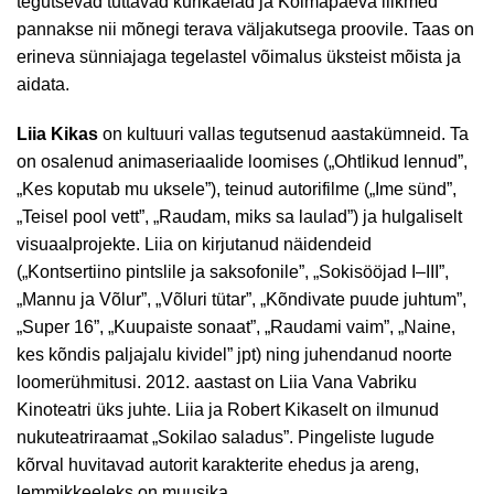
tegutsevad tuttavad kurikaelad ja Kolmapäeva liikmed
pannakse nii mõnegi terava väljakutsega proovile. Taas on
erineva sünniajaga tegelastel võimalus üksteist mõista ja
aidata.
Liia Kikas
on kultuuri vallas tegutsenud aastakümneid. Ta
on osalenud animaseriaalide loomises („Ohtlikud lennud”,
„Kes koputab mu uksele”), teinud autorifilme („Ime sünd”,
„Teisel pool vett”, „Raudam, miks sa laulad”) ja hulgaliselt
visuaalprojekte. Liia on kirjutanud näidendeid
(„Kontsertiino pintslile ja saksofonile”, „Sokisööjad I–III”,
„Mannu ja Võlur”, „Võluri tütar”, „Kõndivate puude juhtum”,
„Super 16”, „Kuupaiste sonaat”, „Raudami vaim”, „Naine,
kes kõndis paljajalu kividel” jpt) ning juhendanud noorte
loomerühmitusi. 2012. aastast on Liia Vana Vabriku
Kinoteatri üks juhte. Liia ja Robert Kikaselt on ilmunud
nukuteatriraamat „Sokilao saladus”. Pingeliste lugude
kõrval huvitavad autorit karakterite ehedus ja areng,
lemmikkeeleks on muusika.