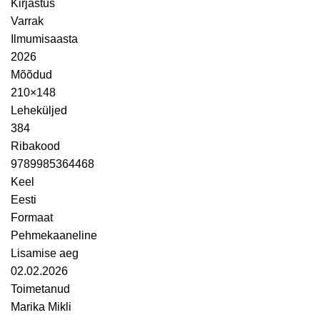
Kirjastus
Varrak
Ilmumisaasta
2026
Mõõdud
210×148
Leheküljed
384
Ribakood
9789985364468
Keel
Eesti
Formaat
Pehmekaaneline
Lisamise aeg
02.02.2026
Toimetanud
Marika Mikli