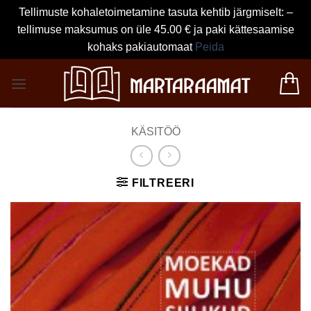
Tellimuste kohaletoimetamine tasuta kehtib järgmiselt: –
tellimuse maksumus on üle 45.00 € ja paki kättesaamise
kohaks pakiautomaat
Peida
Skip
to
content
KÄSITÖÖ
FILTREERI