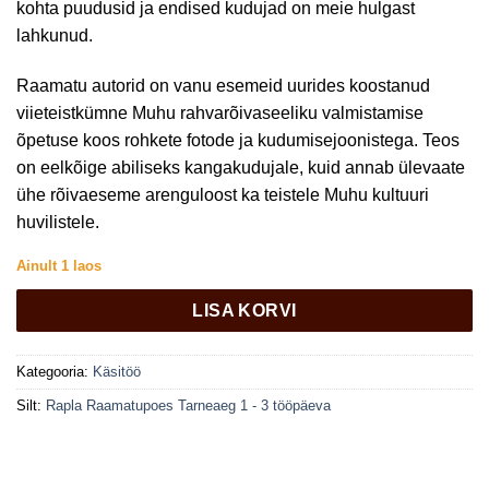
kohta puudusid ja endised kudujad on meie hulgast
lahkunud.
Raamatu autorid on vanu esemeid uurides koostanud
viieteistkümne Muhu rahvarõivaseeliku valmistamise
õpetuse koos rohkete fotode ja kudumisejoonistega. Teos
on eelkõige abiliseks kangakudujale, kuid annab ülevaate
ühe rõivaeseme arenguloost ka teistele Muhu kultuuri
huvilistele.
Ainult 1 laos
LISA KORVI
Kategooria:
Käsitöö
Silt:
Rapla Raamatupoes Tarneaeg 1 - 3 tööpäeva