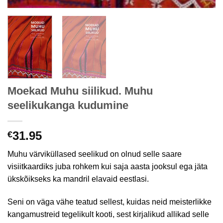
Moekad Muhu siilikud. Muhu
seelikukanga kudumine
31.95
€
Muhu värviküllased seelikud on olnud selle saare
visiitkaardiks juba rohkem kui saja aasta jooksul ega jäta
ükskõikseks ka mandril elavaid eestlasi.
Seni on väga vähe teatud sellest, kuidas neid meisterlikke
kangamustreid tegelikult kooti, sest kirjalikud allikad selle