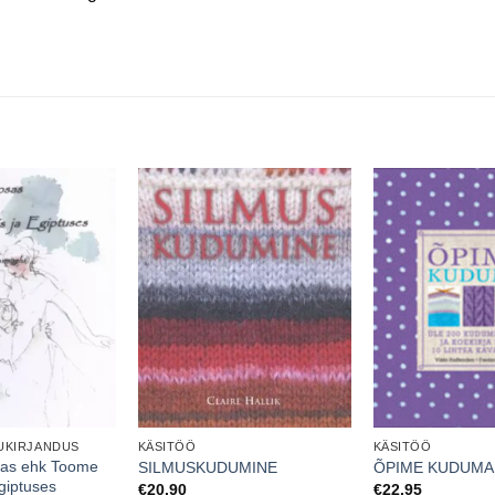
UKIRJANDUS
KÄSITÖÖ
KÄSITÖÖ
sas ehk Toome
SILMUSKUDUMINE
ÕPIME KUDUMA
giptuses
€
20.90
€
22.95