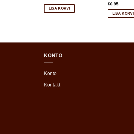
DAMISEKS JA
€
6.95
ALMISTAMISEKS
LISA KORVI
LISA KORVI
RVI
KONTO
Konto
Kontakt