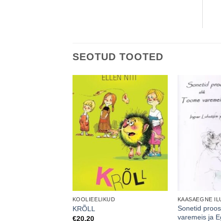
SEOTUD TOOTED
KOOLIEELIKUD
KAASAEGNE IL
D KINGID. 70
Sonetid proo
KRÕLL
 KINGITUST KODUS
varemeis ja E
€
20.20