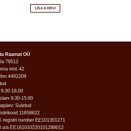
LISA KORVI
ta Raamat OÜ
la 79512
inna mnt. 42
efon 4492209
tud
 9.30-18.00
päev 9.30-15.00
apäev: Suletud
istrikood 11658622
 registri number EE101301271
 a/a EE161010220101288012