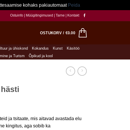
kättesaamise kohaks pakiautomaat
Peida
Ostuinfo
|
Müügitingimused
|
Tarne
|
Kontakt
OSTUKORV /
€
0.00
ltuur ja ühiskond
Kokandus
Kunst
Käsitöö
imine ja Turism
Õpikud ja kool
hästi
id ja tsitaate, mis aitavad avastada elu
ne kingitus, aga sobib ka