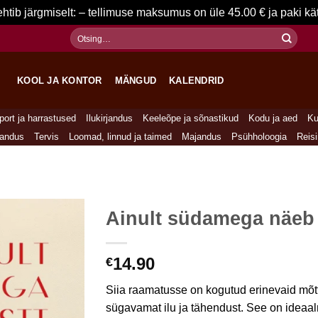
ehtib järgmiselt: – tellimuse maksumus on üle 45.00 € ja paki 
Otsi:
KOOL JA KONTOR
MÄNGUD
KALENDRID
port ja harrastused
Ilukirjandus
Keeleõpe ja sõnastikud
Kodu ja aed
Ku
jandus
Tervis
Loomad, linnud ja taimed
Majandus
Psühholoogia
Reis
Ainult südamega näeb 
14.90
€
Siia raamatusse on kogutud erinevaid mõtte
sügavamat ilu ja tähendust. See on ideaal