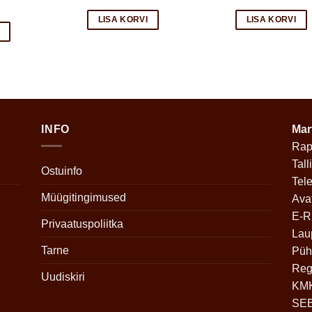
LISA KORVI
LISA KORVI
INFO
Mar
Rap
Tall
Ostuinfo
Tel
Müügitingimused
Ava
E-R
Privaatuspoliitka
Lau
Tarne
Püh
Reg
Uudiskiri
KMK
SEB