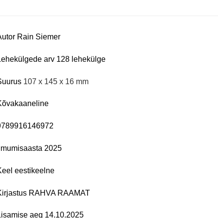
Autor Rain Siemer
Lehekülgede arv
128 lehekülge
Suurus
107 x 145 x 16 mm
Kõvakaaneline
9789916146972
Ilmumisaasta
2025
Keel
eestikeelne
Kirjastus RAHVA RAAMAT
Lisamise aeg
14.10.2025