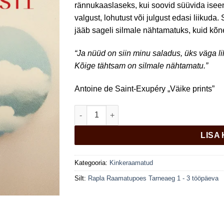
rännukaaslaseks, kui soovid süüvida isee
valgust, lohutust või julgust edasi liikud
jääb sageli silmale nähtamatuks, kuid kõne
“Ja nüüd on siin minu saladus, üks väga l
Kõige tähtsam on silmale nähtamatu.”
Antoine de Saint-Exupéry „Väike prints”
Ainult südamega näeb hästi kogus
LISA
Kategooria:
Kinkeraamatud
Silt:
Rapla Raamatupoes Tarneaeg 1 - 3 tööpäeva