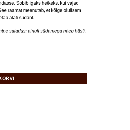
ndasse. Sobib igaks hetkeks, kui vajad
a. See raamat meenutab, et kõige olulisem
tab alati südant.
ihtne saladus: ainult südamega näeb hästi.
 KORVI