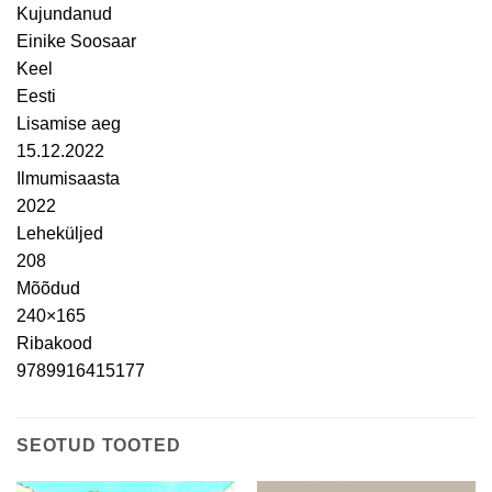
Kujundanud
Einike Soosaar
Keel
Eesti
Lisamise aeg
15.12.2022
Ilmumisaasta
2022
Leheküljed
208
Mõõdud
240×165
Ribakood
9789916415177
SEOTUD TOOTED