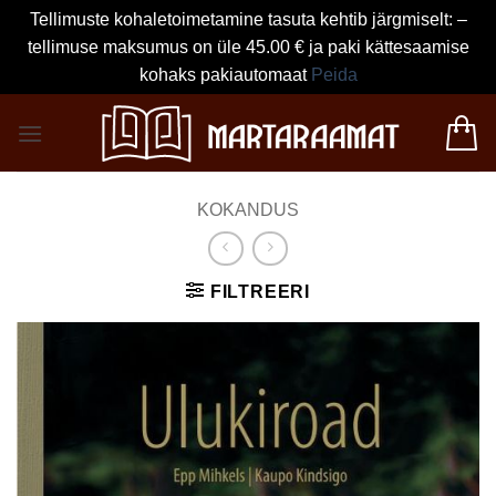
Tellimuste kohaletoimetamine tasuta kehtib järgmiselt: –
tellimuse maksumus on üle 45.00 € ja paki kättesaamise
kohaks pakiautomaat
Peida
Skip
to
content
KOKANDUS
FILTREERI