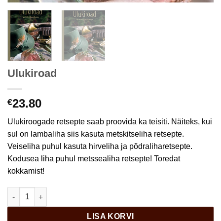
Ulukiroad
23.80
€
Ulukiroogade retsepte saab proovida ka teisiti. Näiteks, kui
sul on lambaliha siis kasuta metskitseliha retsepte.
Veiseliha puhul kasuta hirveliha ja põdraliharetsepte.
Kodusea liha puhul metssealiha retsepte! Toredat
kokkamist!
Ulukiroad kogus
LISA KORVI